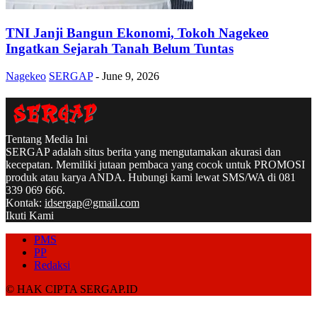
TNI Janji Bangun Ekonomi, Tokoh Nagekeo
Ingatkan Sejarah Tanah Belum Tuntas
Nagekeo
SERGAP
-
June 9, 2026
Tentang Media Ini
SERGAP adalah situs berita yang mengutamakan akurasi dan
kecepatan. Memiliki jutaan pembaca yang cocok untuk PROMOSI
produk atau karya ANDA. Hubungi kami lewat SMS/WA di 081
339 069 666.
Kontak:
idsergap@gmail.com
Ikuti Kami
PMS
PP
Redaksi
© HAK CIPTA SERGAP.ID