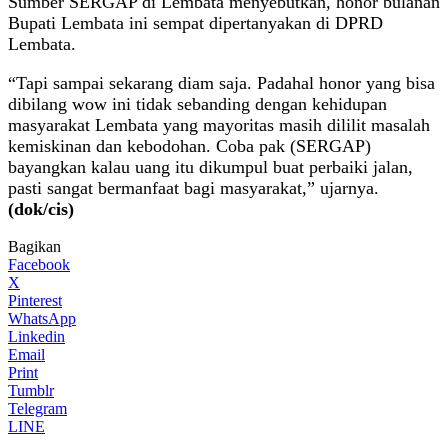
Sumber SERGAP di Lembata menyebutkan, honor bulanan
Bupati Lembata ini sempat dipertanyakan di DPRD
Lembata.
“Tapi sampai sekarang diam saja. Padahal honor yang bisa
dibilang wow ini tidak sebanding dengan kehidupan
masyarakat Lembata yang mayoritas masih dililit masalah
kemiskinan dan kebodohan. Coba pak (SERGAP)
bayangkan kalau uang itu dikumpul buat perbaiki jalan,
pasti sangat bermanfaat bagi masyarakat,” ujarnya.
(dok/cis)
Bagikan
Facebook
X
Pinterest
WhatsApp
Linkedin
Email
Print
Tumblr
Telegram
LINE