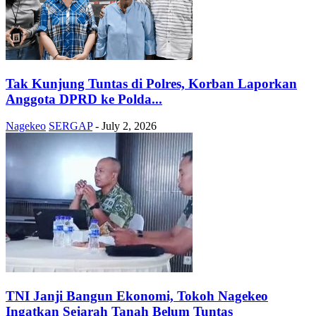
Tak Kunjung Tuntas di Polres, Korban Laporkan
Anggota DPRD ke Polda...
Nagekeo
SERGAP
-
July 2, 2026
TNI Janji Bangun Ekonomi, Tokoh Nagekeo
Ingatkan Sejarah Tanah Belum Tuntas