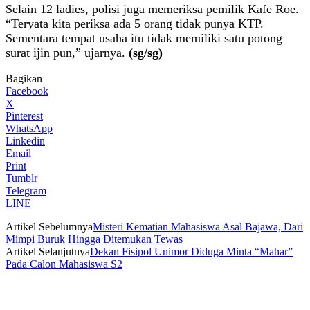
Selain 12 ladies, polisi juga memeriksa pemilik Kafe Roe.
“Teryata kita periksa ada 5 orang tidak punya KTP.
Sementara tempat usaha itu tidak memiliki satu potong
surat ijin pun,” ujarnya.
(sg/sg)
Bagikan
Facebook
X
Pinterest
WhatsApp
Linkedin
Email
Print
Tumblr
Telegram
LINE
Artikel Sebelumnya
Misteri Kematian Mahasiswa Asal Bajawa, Dari
Mimpi Buruk Hingga Ditemukan Tewas
Artikel Selanjutnya
Dekan Fisipol Unimor Diduga Minta “Mahar”
Pada Calon Mahasiswa S2