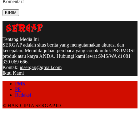
Komentar!
Tentang Media Ini
SERGAP adalah situs berita yang mengutamakan akurasi dan
kecepatan. Memiliki jutaan pembaca yang cocok untuk PROMOSI
produk atau karya ANDA. Hubungi kami lewat SMS/WA di 081
339 069 666.
Kontak:
idsergap@gmail.com
Ikuti Kami
PMS
PP
Redaksi
© HAK CIPTA SERGAP.ID