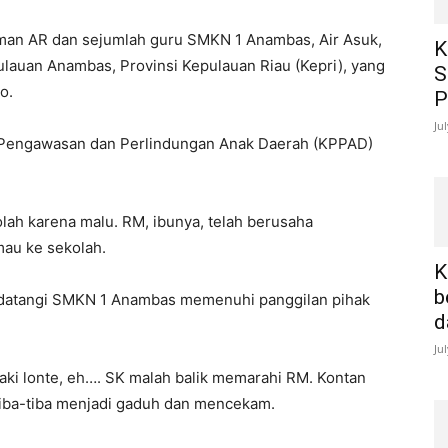
eman AR dan sejumlah guru SMKN 1 Anambas, Air Asuk,
K
auan Anambas, Provinsi Kepulauan Riau (Kepri), yang
S
o.
P
Ju
si Pengawasan dan Perlindungan Anak Daerah (KPPAD)
ah karena malu. RM, ibunya, telah berusaha
mau ke sekolah.
K
b
ndatangi SMKN 1 Anambas memenuhi panggilan pihak
d
Ju
ki lonte, eh…. SK malah balik memarahi RM. Kontan
 tiba-tiba menjadi gaduh dan mencekam.