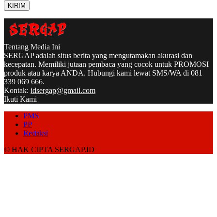
Tentang Media Ini
SERGAP adalah situs berita yang mengutamakan akurasi dan
kecepatan. Memiliki jutaan pembaca yang cocok untuk PROMOSI
produk atau karya ANDA. Hubungi kami lewat SMS/WA di 081
339 069 666.
Kontak:
idsergap@gmail.com
Ikuti Kami
PMS
PP
Redaksi
© HAK CIPTA SERGAP.ID