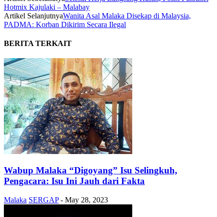
Hotmix Kajulaki – Malabay
Artikel Selanjutnya
Wanita Asal Malaka Disekap di Malaysia,
PADMA: Korban Dikirim Secara Ilegal
BERITA TERKAIT
Wabup Malaka “Digoyang” Isu Selingkuh,
Pengacara: Isu Ini Jauh dari Fakta
Malaka
SERGAP
-
May 28, 2023