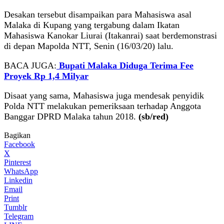
Desakan tersebut disampaikan para Mahasiswa asal
Malaka di Kupang yang tergabung dalam Ikatan
Mahasiswa Kanokar Liurai (Itakanrai) saat berdemonstrasi
di depan Mapolda NTT, Senin (16/03/20) lalu.
BACA JUGA:
Bupati Malaka Diduga Terima Fee
Proyek Rp 1,4 Milyar
Disaat yang sama, Mahasiswa juga mendesak penyidik
Polda NTT melakukan pemeriksaan terhadap Anggota
Banggar DPRD Malaka tahun 2018.
(sb/red)
Bagikan
Facebook
X
Pinterest
WhatsApp
Linkedin
Email
Print
Tumblr
Telegram