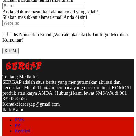
Anda telah memasukkan alamat email yang salah!
Silakan masukkan alamat email Anda di sini
Tulis Nama dan Email (Website jika ada) kalau Ingin Memberi
Komentar!
Tentang Media Ini
SERGAP adalah situs berita yang mengutamakan akurasi dan
kecepatan. Memiliki jutaan pembaca yang cocok untuk PROMOSI
produk atau karya ANDA. Hubungi kami lewat SMS/WA di 081
339 069 666.
Kontak:
idsergap@gmail.com
Ikuti Kami
PMS
PP
Redaksi