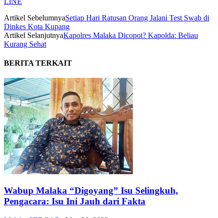
LINE
Artikel Sebelumnya
Setiap Hari Ratusan Orang Jalani Test Swab di
Dinkes Kota Kupang
Artikel Selanjutnya
Kapolres Malaka Dicopot? Kapolda: Beliau
Kurang Sehat
BERITA TERKAIT
Wabup Malaka “Digoyang” Isu Selingkuh,
Pengacara: Isu Ini Jauh dari Fakta