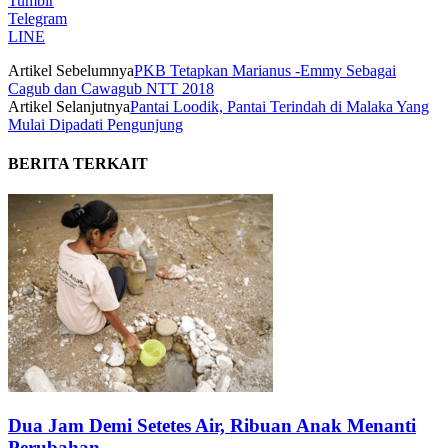
Tumblr
Telegram
LINE
Artikel Sebelumnya
PKB Tetapkan Marianus -Emmy Sebagai
Cagub dan Cawagub NTT 2018
Artikel Selanjutnya
Pantai Loodik, Pantai Terindah di Malaka Yang
Mulai Dipadati Pengunjung
BERITA TERKAIT
Dua Jam Demi Setetes Air, Ribuan Anak Menanti
Perubahan