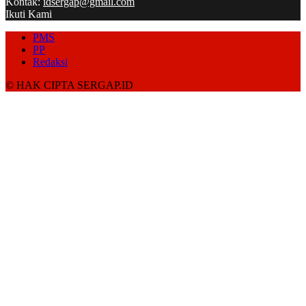
Kontak:
idsergap@gmail.com
Ikuti Kami
PMS
PP
Redaksi
© HAK CIPTA SERGAP.ID