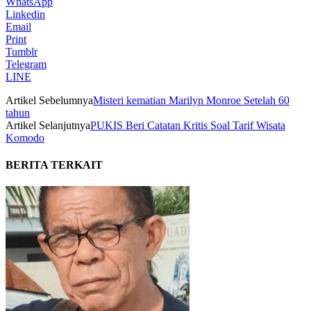
WhatsApp
Linkedin
Email
Print
Tumblr
Telegram
LINE
Artikel Sebelumnya
Misteri kematian Marilyn Monroe Setelah 60
tahun
Artikel Selanjutnya
PUKIS Beri Catatan Kritis Soal Tarif Wisata
Komodo
BERITA TERKAIT