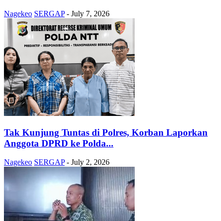
Nagekeo
SERGAP
-
July 7, 2026
Tak Kunjung Tuntas di Polres, Korban Laporkan
Anggota DPRD ke Polda...
Nagekeo
SERGAP
-
July 2, 2026