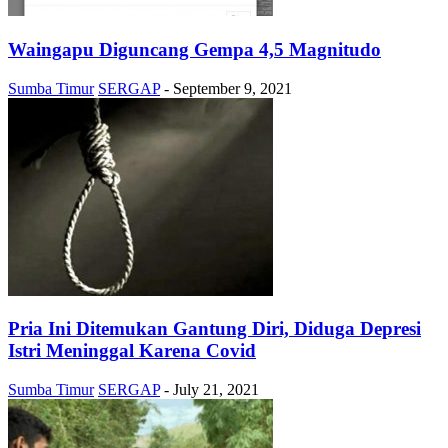
Waingapu Diguncang Gempa 4,5 Magnitudo
Sumba Timur
SERGAP
-
September 9, 2021
Pria Ini Ditemukan Gantung Diri, Diduga Depresi
Istri Meninggal Karena Covid
Sumba Timur
SERGAP
-
July 21, 2021