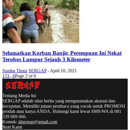
Selamatkan Korban Banjir, Perempuan Ini Nekat
Terobos Lumpur Sejauh 3 Kilometer
Sumba Timur
SERGAP
-
April 10, 2021
1
2
3
...
6
Page 2 of 6
Tentang Media Ini
SERGAP adalah situs berita yang mengutamakan akurasi dan
kecepatan. Memiliki jutaan pembaca yang cocok untuk PROMOSI
produk atau karya ANDA. Hubungi kami lewat SMS/WA di 081
339 069 666.
Kontak:
idsergap@gmail.com
Ikuti Kami