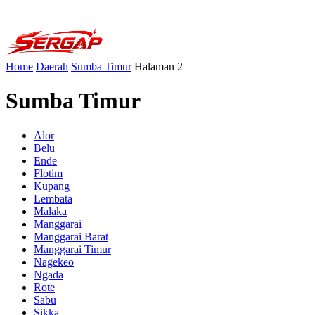
Home
Daerah
Sumba Timur
Halaman 2
Sumba Timur
Alor
Belu
Ende
Flotim
Kupang
Lembata
Malaka
Manggarai
Manggarai Barat
Manggarai Timur
Nagekeo
Ngada
Rote
Sabu
Sikka