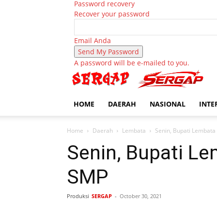
Password recovery
Recover your password
Email Anda
A password will be e-mailed to you.
HOME
DAERAH
NASIONAL
INTE
Home
Daerah
Lembata
Senin, Bupati Lembata
Senin, Bupati L
SMP
Produksi
SERGAP
-
October 30, 2021