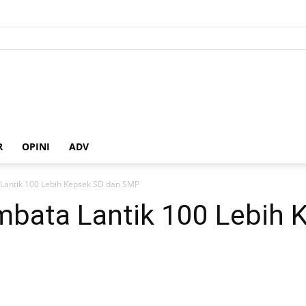
R
OPINI
ADV
 Lantik 100 Lebih Kepsek SD dan SMP
embata Lantik 100 Lebih 