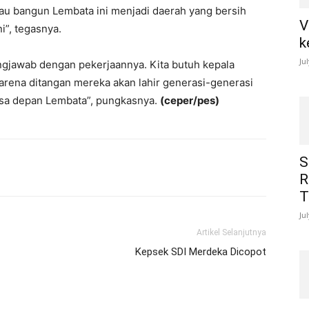
a mau bangun Lembata ini menjadi daerah yang bersih
V
i”, tegasnya.
k
Ju
ngjawab dengan pekerjaannya. Kita butuh kepala
arena ditangan mereka akan lahir generasi-generasi
asa depan Lembata”, pungkasnya.
(ceper/pes)
S
R
T
Ju
Artikel Selanjutnya
Kepsek SDI Merdeka Dicopot