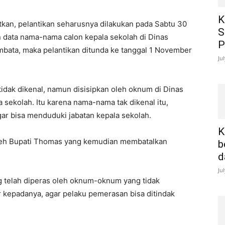
K
an, pelantikan seharusnya dilakukan pada Sabtu 30
S
 data nama-nama calon kepala sekolah di Dinas
P
bata, maka pelantikan ditunda ke tanggal 1 November
Ju
idak dikenal, namun disisipkan oleh oknum di Dinas
 sekolah. Itu karena nama-nama tak dikenal itu,
gar bisa menduduki jabatan kepala sekolah.
K
 oleh Bupati Thomas yang kemudian membatalkan
b
d
Ju
g telah diperas oleh oknum-oknum yang tidak
 kepadanya, agar pelaku pemerasan bisa ditindak