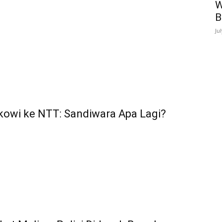
W
B
Ju
kowi ke NTT: Sandiwara Apa Lagi?