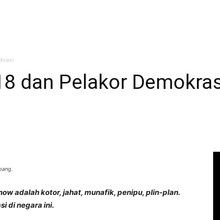
krasi
18 dan Pelakor Demokras
pang.
now adalah kotor, jahat, munafik, penipu, plin-plan.
 di negara ini.