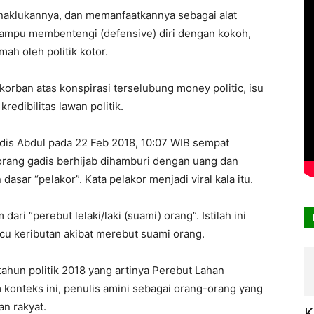
naklukannya, dan memanfaatkannya sebagai alat
mpu membentengi (defensive) diri dengan kokoh,
ah oleh politik kotor.
korban atas konspirasi terselubung money politic, isu
edibilitas lawan politik.
dis Abdul pada 22 Feb 2018, 10:07 WIB sempat
ang gadis berhijab dihamburi dengan uang dan
dasar “pelakor”. Kata pelakor menjadi viral kala itu.
ri “perebut lelaki/laki (suami) orang”. Istilah ini
u keributan akibat merebut suami orang.
 tahun politik 2018 yang artinya Perebut Lahan
konteks ini, penulis amini sebagai orang-orang yang
n rakyat.
K