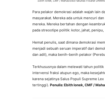
Ebith lonek, CMF / Mahasiswa Fakultas Filsafat UNWIR
Para pelakor demokrasi adalah wajah lain dar
masyarakat. Mereka ada untuk mencuri dan
mereka. Mereka bertahan dengan keambruka
pada streootipe politik: kotor, jahat, penipu,
Hemat penulis, saat dimana demokrasi memb
menjadi sebuah seruan imperatif dari demokr
dan adil), maka benih-benih pelakor (Perebu
Terkhususnya dalam melewati tahun politik i
intervensi fraksi atupun ego, maka kesejaht
karena sejatinya Salus Populi Supreme Lex
tertinggi).
Penulis: Ebith lonek, CMF / Ma