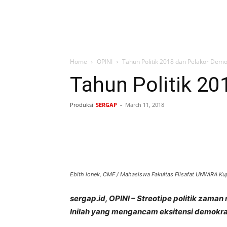
Home
OPINI
Tahun Politik 2018 dan Pelakor Demo
Tahun Politik 20
Produksi
SERGAP
-
March 11, 2018
Bagikan
Ebith lonek, CMF / Mahasiswa Fakultas Filsafat UNWIRA Ku
sergap.id, OPINI – Streotipe politik zaman 
Inilah yang mengancam eksitensi demokrasi