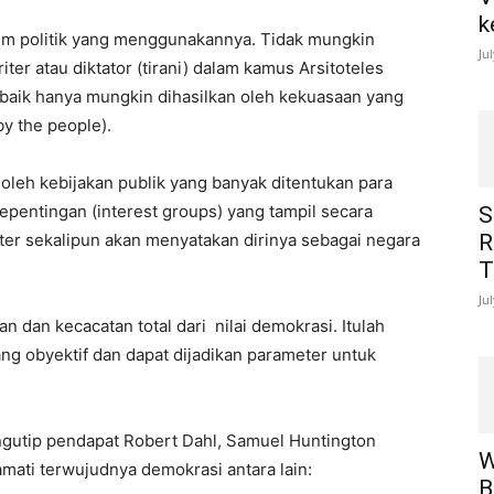
k
stem politik yang menggunakannya. Tidak mungkin
Ju
ter atau diktator (tirani) dalam kamus Arsitoteles
g baik hanya mungkin dihasilkan oleh kekuasaan yang
y the people).
oleh kebijakan publik yang banyak ditentukan para
epentingan (interest groups) yang tampil secara
S
iter sekalipun akan menyatakan dirinya sebagai negara
R
T
Ju
n dan kecacatan total dari nilai demokrasi. Itulah
ng obyektif dan dapat dijadikan parameter untuk
ngutip pendapat Robert Dahl, Samuel Huntington
W
ati terwujudnya demokrasi antara lain:
B