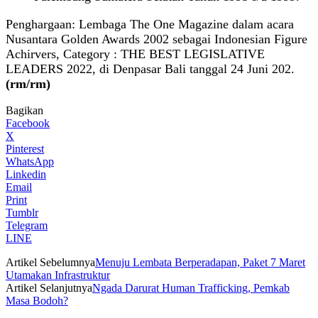
Penghargaan: Lembaga The One Magazine dalam acara
Nusantara Golden Awards 2002 sebagai Indonesian Figure
Achirvers, Category : THE BEST LEGISLATIVE
LEADERS 2022, di Denpasar Bali tanggal 24 Juni 202.
(rm/rm)
Bagikan
Facebook
X
Pinterest
WhatsApp
Linkedin
Email
Print
Tumblr
Telegram
LINE
Artikel Sebelumnya
Menuju Lembata Berperadapan, Paket 7 Maret
Utamakan Infrastruktur
Artikel Selanjutnya
Ngada Darurat Human Trafficking, Pemkab
Masa Bodoh?