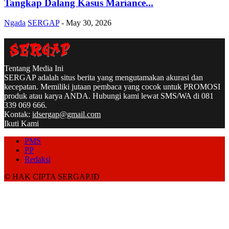
Tangkap Dalang Kasus Mariance...
Ngada
SERGAP
-
May 30, 2026
Tentang Media Ini
SERGAP adalah situs berita yang mengutamakan akurasi dan
kecepatan. Memiliki jutaan pembaca yang cocok untuk PROMOSI
produk atau karya ANDA. Hubungi kami lewat SMS/WA di 081
339 069 666.
Kontak:
idsergap@gmail.com
Ikuti Kami
PMS
PP
Redaksi
© HAK CIPTA SERGAP.ID