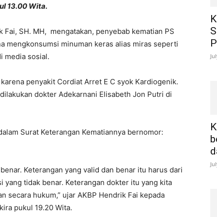
l 13.00 Wita.
K
S
k Fai, SH. MH, mengatakan, penyebab kematian PS
P
na mengkonsumsi minuman keras alias miras seperti
i media sosial.
Ju
arena penyakit Cordiat Arret E C syok Kardiogenik.
dilakukan dokter Adekarnani Elisabeth Jon Putri di
K
dalam Surat Keterangan Kematiannya bernomor:
b
d
Ju
 benar. Keterangan yang valid dan benar itu harus dari
i yang tidak benar. Keterangan dokter itu yang kita
kan secara hukum,” ujar AKBP Hendrik Fai kepada
ira pukul 19.20 Wita.