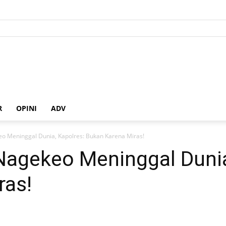
R
OPINI
ADV
o Meninggal Dunia, Kapolres: Bukan Karena Miras!
Nagekeo Meninggal Dunia
ras!