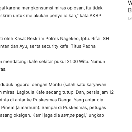
W
al karena mengkonsumsi miras oplosan, itu tidak
B
eskrim untuk melakukan penyelidikan,” kata AKBP
Ju
ti oleh Kasat Reskrim Polres Nagekeo, Iptu. Rifai, SH
tan dan Ayu, serta security kafe, Titus Padha.
m mendatangi kafe sekitar pukul 21.00 Wita. Namun
as.
lu duduk ngobrol dengan Montu (salah satu karyawan
m miras. Lagipula Kafe sedang tutup. Dan, persis jam 12
minta di antar ke Puskesmas Danga. Yang antar dia
k Pinem (almarhum). Sampai di Puskesmas, petugas
pasang oksigen. Kami jaga dia
sampe
pagi,” ungkap