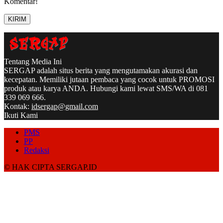
Komentar!
Tentang Media Ini
SERGAP adalah situs berita yang mengutamakan akurasi dan
kecepatan. Memiliki jutaan pembaca yang cocok untuk PROMOSI
produk atau karya ANDA. Hubungi kami lewat SMS/WA di 081
339 069 666.
Kontak:
idsergap@gmail.com
Ikuti Kami
PMS
PP
Redaksi
© HAK CIPTA SERGAP.ID