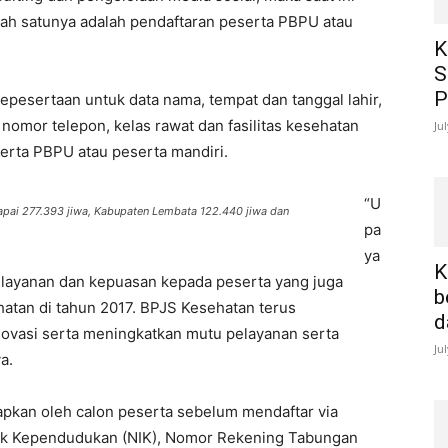
ah satunya adalah pendaftaran peserta PBPU atau
K
.
S
P
epesertaan untuk data nama, tempat dan tanggal lahir,
 nomor telepon, kelas rawat dan fasilitas kesehatan
Ju
erta PBPU atau peserta mandiri.
“U
capai 277.393 jiwa, Kabupaten Lembata 122.440 jiwa dan
pa
ya
K
elayanan dan kepuasan kepada peserta yang juga
b
atan di tahun 2017. BPJS Kesehatan terus
d
vasi serta meningkatkan mutu pelayanan serta
Ju
a.
apkan oleh calon peserta sebelum mendaftar via
duk Kependudukan (NIK), Nomor Rekening Tabungan