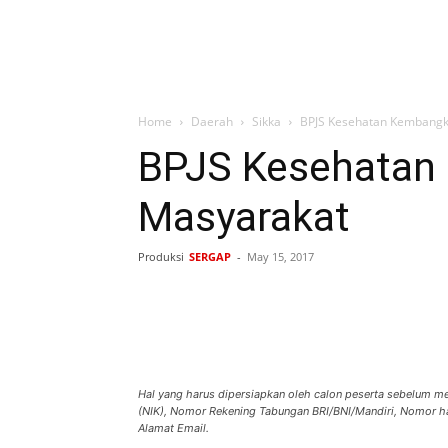
Home
Daerah
Sikka
BPJS Kesehatan Kembangk
BPJS Kesehatan
Masyarakat
Produksi
SERGAP
-
May 15, 2017
Bagikan
Hal yang harus dipersiapkan oleh calon peserta sebelum m
(NIK), Nomor Rekening Tabungan BRI/BNI/Mandiri, Nomor h
Alamat Email.