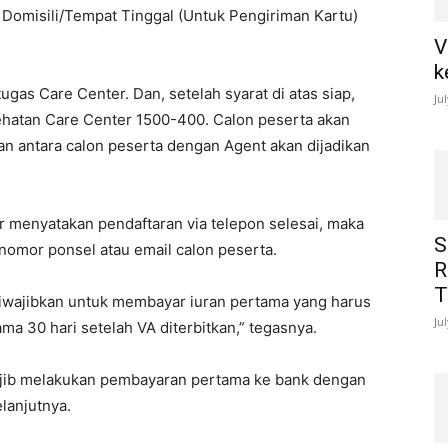
Domisili/Tempat Tinggal (Untuk Pengiriman Kartu)
V
k
ugas Care Center. Dan, setelah syarat di atas siap,
Ju
hatan Care Center 1500-400. Calon peserta akan
an antara calon peserta dengan Agent akan dijadikan
r menyatakan pendaftaran via telepon selesai, maka
S
 nomor ponsel atau email calon peserta.
R
T
iwajibkan untuk membayar iuran pertama yang harus
Ju
ama 30 hari setelah VA diterbitkan,” tegasnya.
ajib melakukan pembayaran pertama ke bank dengan
lanjutnya.