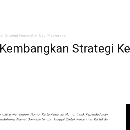
an Strategi Kemudahan Bagi Masyarakat
 Kembangkan Strategi K
endaftar via telepon, Nomor Kartu Keluarga, Nomor Induk Kependudukan
andphone, Alamat Domisili/Tempat Tinggal (Untuk Pengiriman Kartu) dan