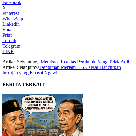
Facebook
X
Pinterest
WhatsApp
Linkedin
Email
Print
Tumblr
Telegram
LINE
Artikel Sebelumnya
Membaca Realitas Pemimpin Yang Tidak Adil
Artikel Selanjutnya
Dentuman Meriam 155 Caesar Hancurkan
Insurjen yang Kuasai Ngawi
BERITA TERKAIT