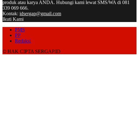
produk atau karya ANDA. Hubungi kami lewat SMS/WA di 081
339 069 666.
Kontak:
idsergap@gmail.com
Ikuti Kami
PMS
PP
Redaksi
© HAK CIPTA SERGAP.ID