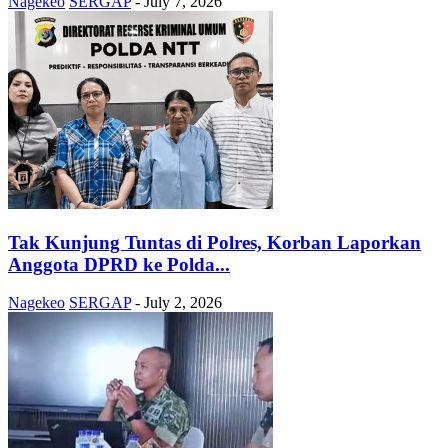
Nagekeo
SERGAP
-
July 7, 2026
Tak Kunjung Tuntas di Polres, Korban Laporkan
Anggota DPRD ke Polda...
Nagekeo
SERGAP
-
July 2, 2026