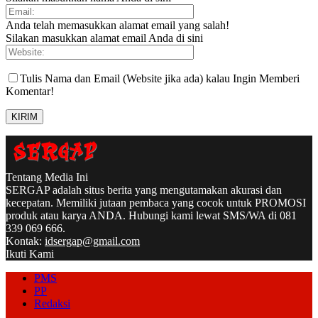
Anda telah memasukkan alamat email yang salah!
Silakan masukkan alamat email Anda di sini
Tulis Nama dan Email (Website jika ada) kalau Ingin Memberi
Komentar!
Tentang Media Ini
SERGAP adalah situs berita yang mengutamakan akurasi dan
kecepatan. Memiliki jutaan pembaca yang cocok untuk PROMOSI
produk atau karya ANDA. Hubungi kami lewat SMS/WA di 081
339 069 666.
Kontak:
idsergap@gmail.com
Ikuti Kami
PMS
PP
Redaksi