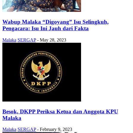
Wabup Malaka “Digoyang” Isu Selingkuh,
Pengacara: Isu Ini Jauh dari Fakta
Malaka
SERGAP
-
May 28, 2023
Besok, DKPP Periksa Ketua dan Anggota KPU
Malaka
Malaka
SERGAP
-
February 9, 2023