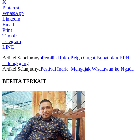
X
Pinterest
WhatsApp
Linkedin
Email
Print
Tumblr
Telegram
LINE
Artikel Sebelumnya
Pemilik Ruko Belga Gugat Bupati dan BPN
Tulungagung
Artikel Selanjutnya
Festival Inerie, Mengajak Wisatawan ke Ngada
BERITA TERKAIT