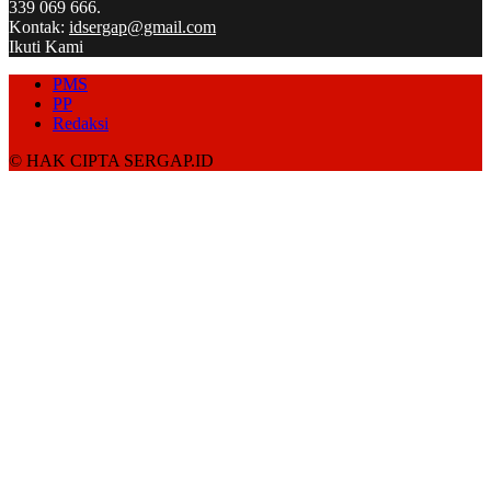
339 069 666.
Kontak:
idsergap@gmail.com
Ikuti Kami
PMS
PP
Redaksi
© HAK CIPTA SERGAP.ID