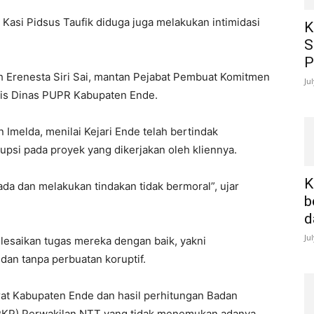
 Kasi Pidsus Taufik diduga juga melakukan intimidasi
K
S
P
eh Erenesta Siri Sai, mantan Pejabat Pembuat Komitmen
Ju
ris Dinas PUPR Kabupaten Ende.
Imelda, menilai Kejari Ende telah bertindak
si pada proyek yang dikerjakan oleh kliennya.
K
a dan melakukan tindakan tidak bermoral”, ujar
b
d
Ju
lesaikan tugas mereka dengan baik, yakni
dan tanpa perbuatan koruptif.
torat Kabupaten Ende dan hasil perhitungan Badan
P) Perwakilan NTT yang tidak menemukan adanya