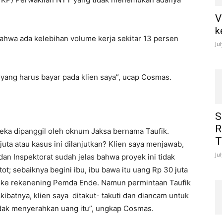
V
k
bahwa ada kelebihan volume kerja sekitar 13 persen
Ju
 yang harus bayar pada klien saya”, ucap Cosmas.
S
R
eka dipanggil oleh oknum Jaksa bernama Taufik.
T
uta atau kasus ini dilanjutkan? Klien saya menjawab,
Ju
an Inspektorat sudah jelas bahwa proyek ini tidak
ot; sebaiknya begini ibu, ibu bawa itu uang Rp 30 juta
er ke rekenening Pemda Ende. Namun permintaan Taufik
Akibatnya, klien saya ditakut- takuti dan diancam untuk
tidak menyerahkan uang itu”, ungkap Cosmas.