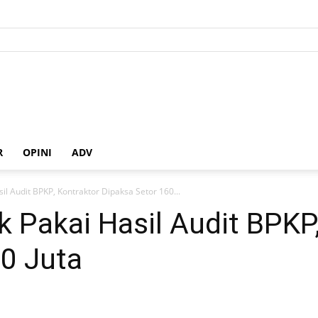
R
OPINI
ADV
sil Audit BPKP, Kontraktor Dipaksa Setor 160...
k Pakai Hasil Audit BPKP
0 Juta