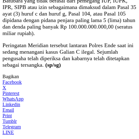
Batubara yang tidak berasal dari pemegang IUP, IUPK,
IPR, SIPB atau izin sebagaimana dimaksud dalam Pasal 35
ayat (3) huruf c dan huruf g, Pasal 104, atau Pasal 105
dipidana dengan pidana penjara paling lama 5 (lima) tahun
dan denda paling banyak Rp 100.000.000.000,00 (seratus
miliar rupiah).
Peringatan Meridian tersebut lantaran Polres Ende saat ini
sedang menangani kasus Galian C ilegal. Sejumlah
pengusaha telah diperiksa dan kabarnya telah ditetapkan
sebagai tersangka.
(sp/sg)
Bagikan
Facebook
X
Pinterest
WhatsApp
Linkedin
Email
Print
Tumblr
Telegram
LINE