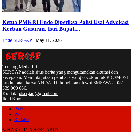
Ketua PMKRI Ende Diperiksa Polisi Usai Advokasi
Korban Gusuran, Istri Bupati...
Ende
SERGAP
-
May 11, 2026
Tentang Media Ini
SERGAP adalah situs berita yang mengutamakan akurasi dan
kecepatan. Memiliki jutaan pembaca yang cocok untuk PROMOSI
produk atau karya ANDA. Hubungi kami lewat SMS/WA di 081
339 069 666.
Kontak:
idsergap@gmail.com
Ikuti Kami
PMS
PP
Redaksi
© HAK CIPTA SERGAP.ID