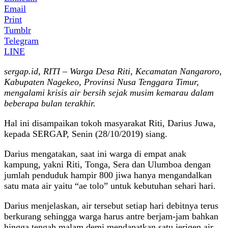
Email
Print
Tumblr
Telegram
LINE
sergap.id, RITI – Warga Desa Riti, Kecamatan Nangaroro,
Kabupaten Nagekeo, Provinsi Nusa Tenggara Timur,
mengalami krisis air bersih sejak musim kemarau dalam
beberapa bulan terakhir.
Hal ini disampaikan tokoh masyarakat Riti, Darius Juwa,
kepada SERGAP, Senin (28/10/2019) siang.
Darius mengatakan, saat ini warga di empat anak
kampung, yakni Riti, Tonga, Sera dan Ulumboa dengan
jumlah penduduk hampir 800 jiwa hanya mengandalkan
satu mata air yaitu “ae tolo” untuk kebutuhan sehari hari.
Darius menjelaskan, air tersebut setiap hari debitnya terus
berkurang sehingga warga harus antre berjam-jam bahkan
hingga tengah malam demi mendapatkan satu jerigen air.