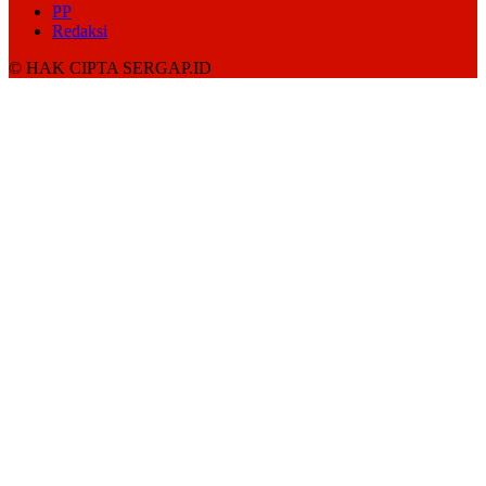
PP
Redaksi
© HAK CIPTA SERGAP.ID