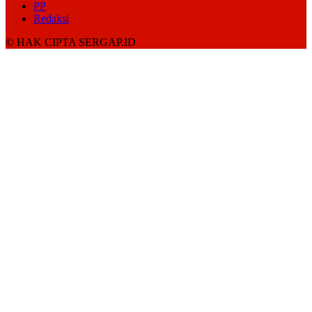
PP
Redaksi
© HAK CIPTA SERGAP.ID