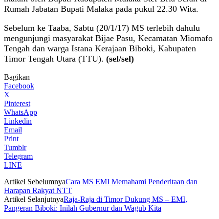
Rumah Jabatan Bupati Malaka pada pukul 22.30 Wita.
Sebelum ke Taaba, Sabtu (20/1/17) MS terlebih dahulu
mengunjungi masyarakat Bijae Pasu, Kecamatan Miomafo
Tengah dan warga Istana Kerajaan Biboki, Kabupaten
Timor Tengah Utara (TTU).
(sel/sel)
Bagikan
Facebook
X
Pinterest
WhatsApp
Linkedin
Email
Print
Tumblr
Telegram
LINE
Artikel Sebelumnya
Cara MS EMI Memahami Penderitaan dan
Harapan Rakyat NTT
Artikel Selanjutnya
Raja-Raja di Timor Dukung MS – EMI,
Pangeran Biboki: Inilah Gubernur dan Wagub Kita