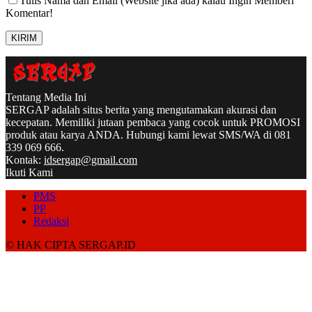
Tulis Nama dan Email (Website jika ada) kalau Ingin Memberi
Komentar!
Tentang Media Ini
SERGAP adalah situs berita yang mengutamakan akurasi dan
kecepatan. Memiliki jutaan pembaca yang cocok untuk PROMOSI
produk atau karya ANDA. Hubungi kami lewat SMS/WA di 081
339 069 666.
Kontak:
idsergap@gmail.com
Ikuti Kami
PMS
PP
Redaksi
© HAK CIPTA SERGAP.ID