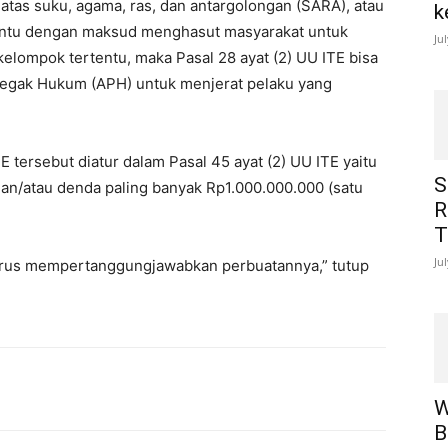
atas suku, agama, ras, dan antargolongan (SARA), atau
k
tentu dengan maksud menghasut masyarakat untuk
Ju
elompok tertentu, maka Pasal 28 ayat (2) UU ITE bisa
negak Hukum (APH) untuk menjerat pelaku yang
E tersebut diatur dalam Pasal 45 ayat (2) UU ITE yaitu
S
dan/atau denda paling banyak Rp1.000.000.000 (satu
R
T
Ju
 harus mempertanggungjawabkan perbuatannya,” tutup
W
B