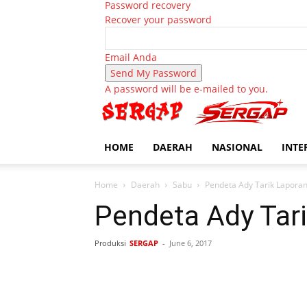
Password recovery
Recover your password
Email Anda
A password will be e-mailed to you.
HOME
DAERAH
NASIONAL
INTE
Home
Daerah
Sabu
Pendeta Ady Tarik Laporan
Pendeta Ady Tar
Produksi
SERGAP
-
June 6, 2017