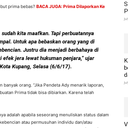
S
sebut prima bebas?
BACA JUGA: Prima Dilaporkan Ke
P
Ju
 sudah kita maafkan. Tapi perbuatannya
pal. Untuk apa bebaskan orang yang di
bencian. Justru dia menjadi berbahaya di
ri efek jera lewat hukuman penjara,” ujar
K
Kota Kupang, Selasa (6/6/17).
b
d
Ju
n banyak orang. “Jika Pendeta Ady menarik laporan,
uatan Prima tidak bisa dibiarkan. Karena telah
nya adalah apabila seseorang menuliskan status dalam
 kebencian atau permusuhan individu dan/atau
V