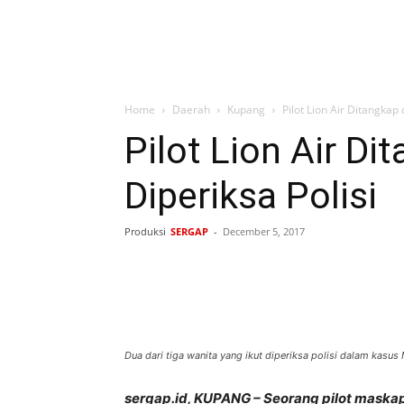
Home
Daerah
Kupang
Pilot Lion Air Ditangkap 
Pilot Lion Air Di
Diperiksa Polisi
Produksi
SERGAP
-
December 5, 2017
Bagikan
Dua dari tiga wanita yang ikut diperiksa polisi dalam kasus
sergap.id, KUPANG – Seorang pilot maskapa