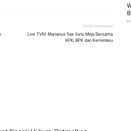
W
B
Ju
Artikel Selanjutnya
n
Live TVRI: Marianus Sae Satu Meja Bersama
KPK, BPK dan Kemenkeu