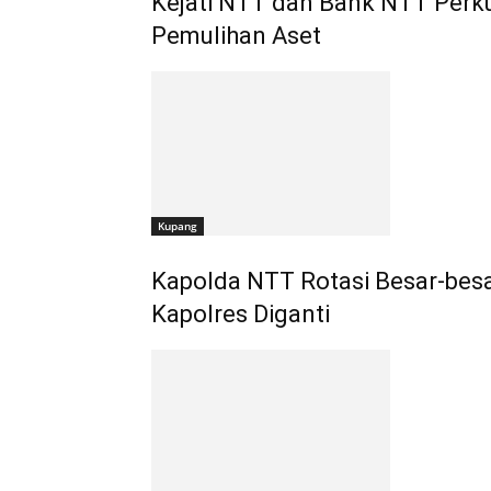
Kejati NTT dan Bank NTT Perku
Pemulihan Aset
Kupang
Kapolda NTT Rotasi Besar-bes
Kapolres Diganti