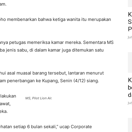
lam.
K
oho membenarkan bahwa ketiga wanita itu merupakan
S
P
Ju
hanya petugas memeriksa kamar mereka. Sementara MS
 jenis sabu, di dalam kamar juga ditemukan satu
ui asal muasal barang tersebut, lantaran menurut
K
am penerbangan ke Kupang, Senin (4/12) siang.
b
d
elakukan
MS, Pilot Lion Air.
Ju
awat,
eka.
ehatan setiap 6 bulan sekali,” ucap Corporate