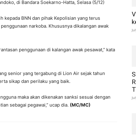
ndoko, di Bandara Soekarno-Hatta, Selasa (5/12)
V
h kepada BNN dan pihak Kepolisian yang terus
k
 penggunaan narkoba. Khususnya dikalangan awak
Ju
ntasan penggunaan di kalangan awak pesawat,” kata
 senior yang tergabung di Lion Air sejak tahun
S
rta sikap dan perilaku yang baik.
R
T
pengguna maka akan dikenakan sanksi sesuai dengan
Ju
ian sebagai pegawai,” ucap dia.
(MC/MC)