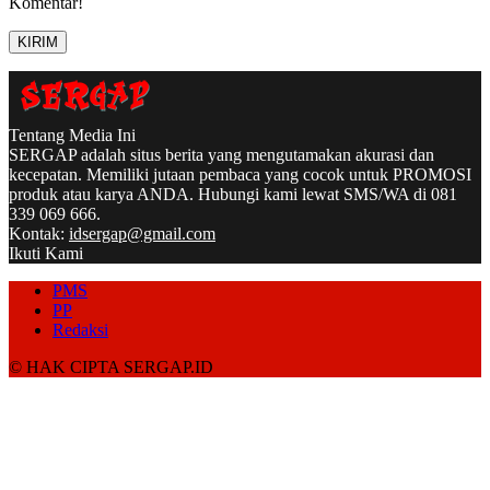
Komentar!
Tentang Media Ini
SERGAP adalah situs berita yang mengutamakan akurasi dan
kecepatan. Memiliki jutaan pembaca yang cocok untuk PROMOSI
produk atau karya ANDA. Hubungi kami lewat SMS/WA di 081
339 069 666.
Kontak:
idsergap@gmail.com
Ikuti Kami
PMS
PP
Redaksi
© HAK CIPTA SERGAP.ID