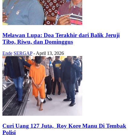
Melawan Lupa: Doa Terakhir dari Balik Jeruji
Tibo, Riwu, dan Dominggus
Ende
SERGAP
-
April 13, 2026
Curi Uang 127 Juta, Roy Kore Manu Di Tembak
Polisi