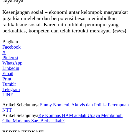
kaya-raya.
Kesenjangan sosial – ekonomi antar kelompok masyarakat
juga kian melebar dan berpotensi besar menimbulkan
radikalisme sosial. Karena itu pilihlah pemimpin yang
berkualitas, kompeten dan telah terbukti merakyat.
(cs/cs)
Bagikan
Facebook
X
Pinterest
WhatsApp
Linkedin
Email
Print
Tumblr
Telegram
LINE
Artikel Sebelumnya
Emmy Nomleni, Aktivis dan Politisi Perempuan
NTT
Artikel Selanjutnya
Ke Komnas HAM adalah Upaya Membunuh
Citra Marianus Sae, Berhasilkah?