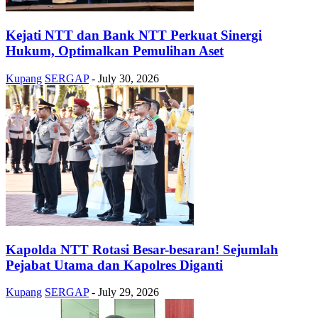
Kejati NTT dan Bank NTT Perkuat Sinergi
Hukum, Optimalkan Pemulihan Aset
Kupang
SERGAP
-
July 30, 2026
Kapolda NTT Rotasi Besar-besaran! Sejumlah
Pejabat Utama dan Kapolres Diganti
Kupang
SERGAP
-
July 29, 2026