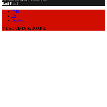
Ikuti Kami
PMS
PP
Redaksi
© HAK CIPTA SERGAP.ID