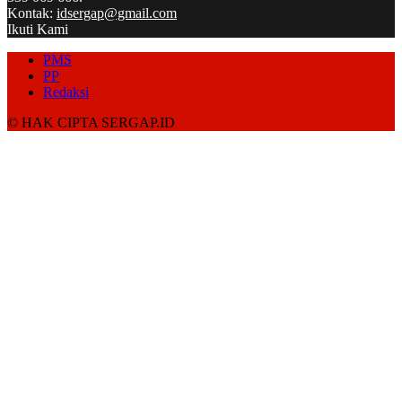
Kontak:
idsergap@gmail.com
Ikuti Kami
PMS
PP
Redaksi
© HAK CIPTA SERGAP.ID