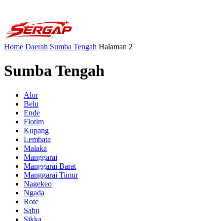
Home
Daerah
Sumba Tengah
Halaman 2
Sumba Tengah
Alor
Belu
Ende
Flotim
Kupang
Lembata
Malaka
Manggarai
Manggarai Barat
Manggarai Timur
Nagekeo
Ngada
Rote
Sabu
Sikka