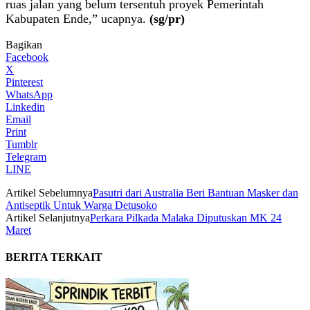
ruas jalan yang belum tersentuh proyek Pemerintah
Kabupaten Ende,” ucapnya.
(sg/pr)
Bagikan
Facebook
X
Pinterest
WhatsApp
Linkedin
Email
Print
Tumblr
Telegram
LINE
Artikel Sebelumnya
Pasutri dari Australia Beri Bantuan Masker dan
Antiseptik Untuk Warga Detusoko
Artikel Selanjutnya
Perkara Pilkada Malaka Diputuskan MK 24
Maret
BERITA TERKAIT