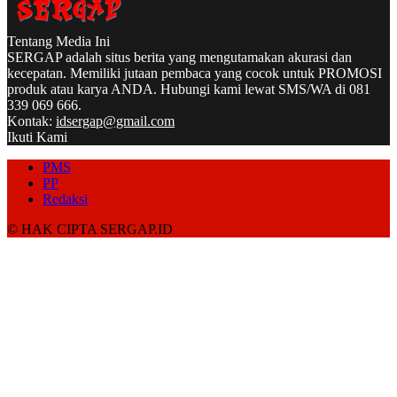
Tentang Media Ini
SERGAP adalah situs berita yang mengutamakan akurasi dan
kecepatan. Memiliki jutaan pembaca yang cocok untuk PROMOSI
produk atau karya ANDA. Hubungi kami lewat SMS/WA di 081
339 069 666.
Kontak:
idsergap@gmail.com
Ikuti Kami
PMS
PP
Redaksi
© HAK CIPTA SERGAP.ID