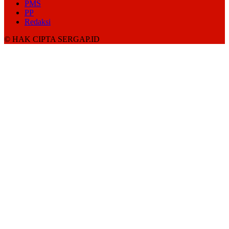
PMS
PP
Redaksi
© HAK CIPTA SERGAP.ID