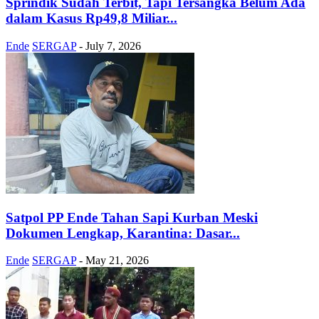
Sprindik Sudah Terbit, Tapi Tersangka Belum Ada
dalam Kasus Rp49,8 Miliar...
Ende
SERGAP
-
July 7, 2026
Satpol PP Ende Tahan Sapi Kurban Meski
Dokumen Lengkap, Karantina: Dasar...
Ende
SERGAP
-
May 21, 2026