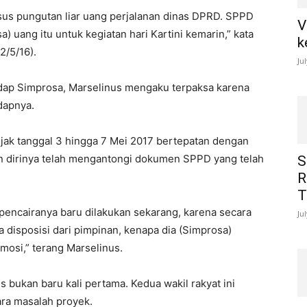
asus pungutan liar uang perjalanan dinas DPRD. SPPD
V
) uang itu untuk kegiatan hari Kartini kemarin,” kata
k
2/5/16).
Ju
hadap Simprosa, Marselinus mengaku terpaksa karena
dapnya.
jak tanggal 3 hingga 7 Mei 2017 bertepatan dengan
un dirinya telah mengantongi dokumen SPPD yang telah
S
R
T
pencairanya baru dilakukan sekarang, karena secara
Ju
 disposisi dari pimpinan, kenapa dia (Simprosa)
mosi,” terang Marselinus.
 bukan baru kali pertama. Kedua wakil rakyat ini
ara masalah proyek.