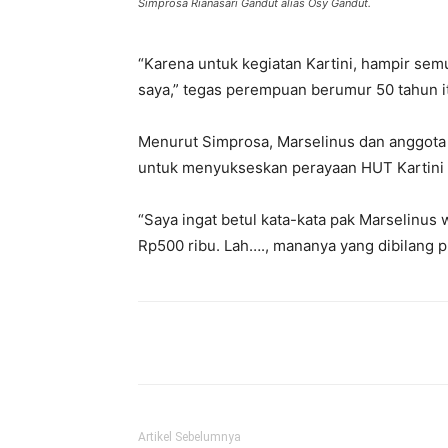
Simprosa Rianasari Gandut alias Osy Gandut.
“Karena untuk kegiatan Kartini, hampir sem
saya,” tegas perempuan berumur 50 tahun i
Menurut Simprosa, Marselinus dan anggota D
untuk menyukseskan perayaan HUT Kartini 
“Saya ingat betul kata-kata pak Marselinus w
Rp500 ribu. Lah…., mananya yang dibilang p
Bagikan
Artikel Sebelumnya