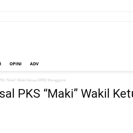
R
OPINI
ADV
PKS “Maki” Wakil Ketua DPRD Manggarai
al PKS “Maki” Wakil Ke