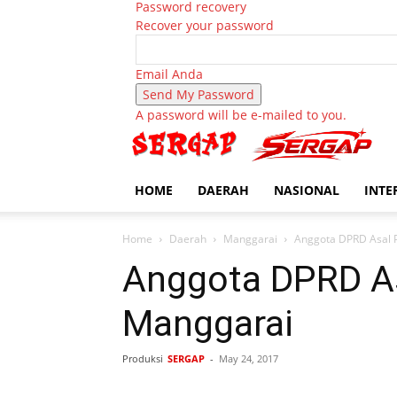
Password recovery
Recover your password
Email Anda
A password will be e-mailed to you.
HOME
DAERAH
NASIONAL
INTE
Home
Daerah
Manggarai
Anggota DPRD Asal 
Anggota DPRD As
Manggarai
Produksi
SERGAP
-
May 24, 2017