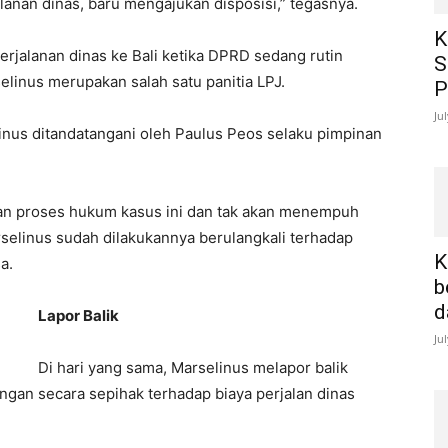
lanan dinas, baru mengajukan disposisi,” tegasnya.
K
rjalanan dinas ke Bali ketika DPRD sedang rutin
S
linus merupakan salah satu panitia LPJ.
P
Ju
nus ditandatangani oleh Paulus Peos selaku pimpinan
an proses hukum kasus ini dan tak akan menempuh
rselinus sudah dilakukannya berulangkali terhadap
K
a.
b
d
Lapor Balik
Ju
Di hari yang sama, Marselinus melapor balik
an secara sepihak terhadap biaya perjalan dinas