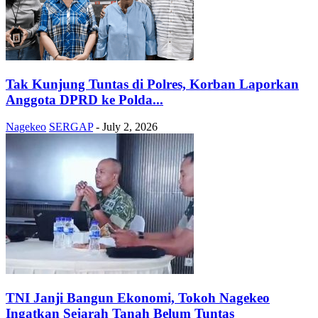
Tak Kunjung Tuntas di Polres, Korban Laporkan
Anggota DPRD ke Polda...
Nagekeo
SERGAP
-
July 2, 2026
TNI Janji Bangun Ekonomi, Tokoh Nagekeo
Ingatkan Sejarah Tanah Belum Tuntas