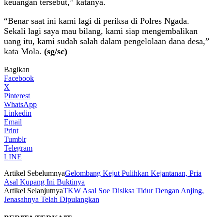
keuangan tersebut,” katanya.
“Benar saat ini kami lagi di periksa di Polres Ngada.
Sekali lagi saya mau bilang, kami siap mengembalikan
uang itu, kami sudah salah dalam pengelolaan dana desa,”
kata Mola.
(sg/sc)
Bagikan
Facebook
X
Pinterest
WhatsApp
Linkedin
Email
Print
Tumblr
Telegram
LINE
Artikel Sebelumnya
Gelombang Kejut Pulihkan Kejantanan, Pria
Asal Kupang Ini Buktinya
Artikel Selanjutnya
TKW Asal Soe Disiksa Tidur Dengan Anjing,
Jenasahnya Telah Dipulangkan