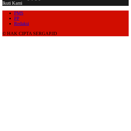
Ikuti Kami
PMS
PP
Redaksi
© HAK CIPTA SERGAP.ID