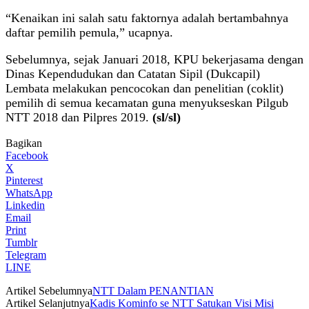
“Kenaikan ini salah satu faktornya adalah bertambahnya
daftar pemilih pemula,” ucapnya.
Sebelumnya, sejak Januari 2018, KPU bekerjasama dengan
Dinas Kependudukan dan Catatan Sipil (Dukcapil)
Lembata melakukan pencocokan dan penelitian (coklit)
pemilih di semua kecamatan guna menyukseskan Pilgub
NTT 2018 dan Pilpres 2019.
(sl/sl)
Bagikan
Facebook
X
Pinterest
WhatsApp
Linkedin
Email
Print
Tumblr
Telegram
LINE
Artikel Sebelumnya
NTT Dalam PENANTIAN
Artikel Selanjutnya
Kadis Kominfo se NTT Satukan Visi Misi