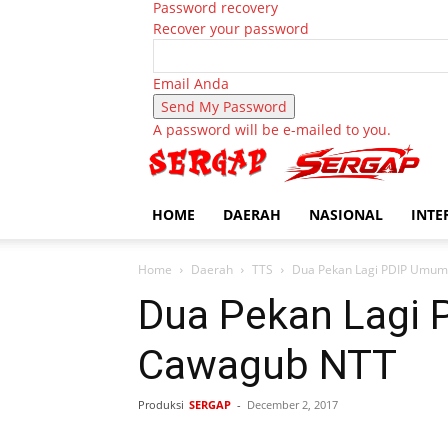
Password recovery
Recover your password
Email Anda
A password will be e-mailed to you.
HOME
DAERAH
NASIONAL
INTE
Home
Daerah
TTS
Dua Pekan Lagi PDIP Umu
Dua Pekan Lagi
Cawagub NTT
Produksi
SERGAP
-
December 2, 2017