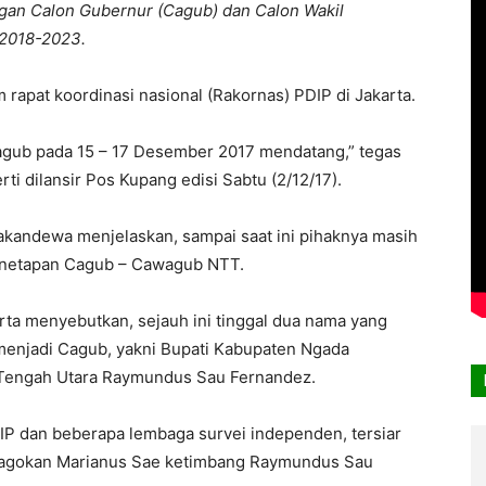
n Calon Gubernur (Cagub) dan Calon Wakil
 2018-2023.
apat koordinasi nasional (Rakornas) PDIP di Jakarta.
gub pada 15 – 17 Desember 2017 mendatang,” tegas
i dilansir Pos Kupang edisi Sabtu (2/12/17).
kandewa menjelaskan, sampai saat ini pihaknya masih
netapan Cagub – Cawagub NTT.
rta menyebutkan, sejauh ini tinggal dua nama yang
menjadi Cagub, yakni Bupati Kabupaten Ngada
 Tengah Utara Raymundus Sau Fernandez.
DIP dan beberapa lembaga survei independen, tersiar
jagokan Marianus Sae ketimbang Raymundus Sau