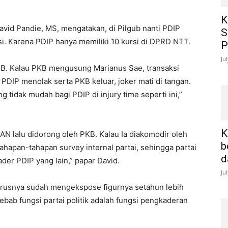
K
avid Pandie, MS, mengatakan, di Pilgub nanti PDIP
S
isi. Karena PDIP hanya memiliki 10 kursi di DPRD NTT.
P
Ju
B. Kalau PKB mengusung Marianus Sae, transaksi
PDIP menolak serta PKB keluar, joker mati di tangan.
 tidak mudah bagi PDIP di injury time seperti ini,”
K
AN lalu didorong oleh PKB. Kalau Ia diakomodir oleh
b
tahapan-tahapan survey internal partai, sehingga partai
d
der PDIP yang lain,” papar David.
Ju
harusnya sudah mengekspose figurnya setahun lebih
ebab fungsi partai politik adalah fungsi pengkaderan