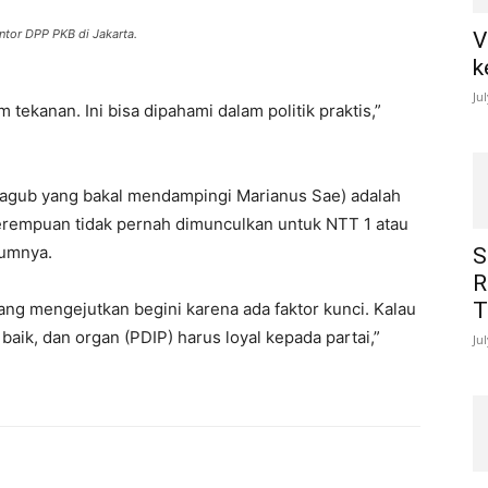
ntor DPP PKB di Jakarta.
V
k
Ju
tekanan. Ini bisa dipahami dalam politik praktis,”
wagub yang bakal mendampingi Marianus Sae) adalah
perempuan tidak pernah dimunculkan untuk NTT 1 atau
mumnya.
S
R
T
ang mengejutkan begini karena ada faktor kunci. Kalau
baik, dan organ (PDIP) harus loyal kepada partai,”
Ju