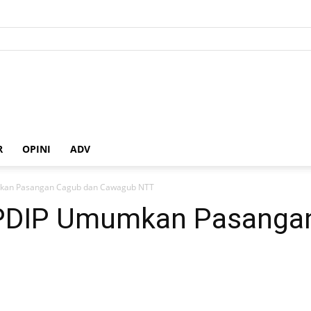
R
OPINI
ADV
mkan Pasangan Cagub dan Cawagub NTT
 PDIP Umumkan Pasanga