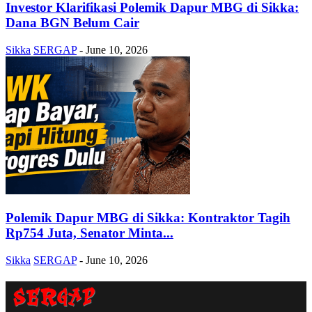
Investor Klarifikasi Polemik Dapur MBG di Sikka:
Dana BGN Belum Cair
Sikka
SERGAP
-
June 10, 2026
Polemik Dapur MBG di Sikka: Kontraktor Tagih
Rp754 Juta, Senator Minta...
Sikka
SERGAP
-
June 10, 2026