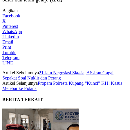
Bagikan
Facebook
X
Pinterest
WhatsApp
Linkedin
Email
Print
Tumblr
Telegram
LINE
Artikel Sebelumnya
21 Jam Negosiasi Sia-sia, AS-Iran Gagal
Sepakat Soal Nuklir dan Perang
Artikel Selanjutnya
Propam Polresta Kupang “Kunci” KH! Kasus
Melebar ke Pidana
BERITA TERKAIT