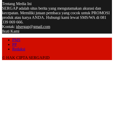
Tentang Media Ini
SERGAP adalah situs berita yang mengutamakan akurasi dan
kecepatan. Memiliki jutaan pembaca yang cocok untuk PROMOSI
produk atau karya ANDA. Hubungi kami lewat SMS/WA di 081
339 069 666.
Kontak:
idsergap@gmail.com
Ikuti Kami
PMS
PP
Redaksi
© HAK CIPTA SERGAP.ID