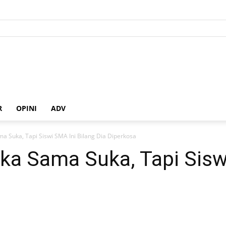
R
OPINI
ADV
a Suka, Tapi Siswi SMA Ini Bilang Dia Diperkosa
a Sama Suka, Tapi Siswi