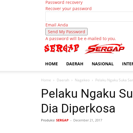
Password recovery
Recover your password
Email Anda
A password will be e-mailed to you.
HOME
DAERAH
NASIONAL
INTE
Home
Daerah
Nagekeo
Pelaku Ngaku Suka Sam
Pelaku Ngaku Suk
Dia Diperkosa
Produksi
SERGAP
-
December 21, 2017