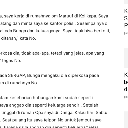
K
sa, saya kerja di rumahnya om Maruuf di Kolikapa. Saya
S
datang dan minta saya ke kantor polisi. Sesampainya di
P
at ada Bunga dan keluarganya. Saya tidak bisa berkelit,
Ju
ditahan,” kata No.
kosa dia, tidak apa-apa, tetapi yang jelas, apa yang
” tegas No.
K
Kepada SERGAP, Bunga mengaku dia diperkosa pada
b
lam di rumahnya No.
d
Ju
Dalam keseharian hubungan kami sudah seperti
 saya anggap dia seperti keluarga sendiri. Setelah
tinggal di rumah Opa saya di Danga. Kalau hari Sabtu
 Saat pulang itu saya telpon No untuk jemput saya.
karena saya anggap dia seperti keluarga,” jelas