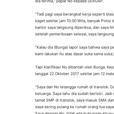
dia terima,” papar No kepada SERGAP.
“Tadi pagi saya berangkat kerja seperti bia
kaget sekitar jam 10.00 Wita, banyak Polisi 
kantor saya langsung diperiksa, dan saya lih
setelah pemeriksaan selesai, saya langsung 
“Kalau dia (Bunga) lapor saya bahwa saya per
kami lakukan itu atas dasar suka sama suka,
Tapi klarifikasi No dibantah oleh Bunga. 
tanggal 22 Oktober 2017 sekitar jam 12 ma
“Saya dan No tetangga rumah di translok. 
keluarga. Saya tahu dia sudah beristri. Jadi
tamat SMP di translok, saya masuk SMA dan 
saya sering pulang ke rumah orang tua saya.
Saya dengan No tidak ada hubungan khusus, 