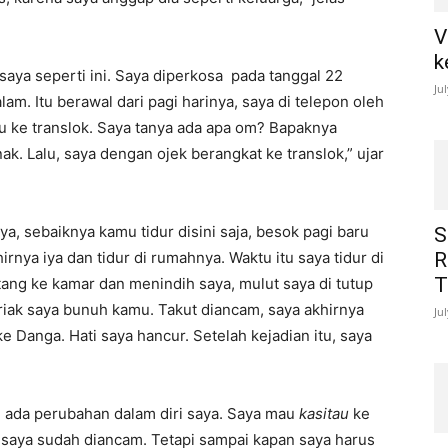
V
k
 saya seperti ini. Saya diperkosa pada tanggal 22
Ju
am. Itu berawal dari pagi harinya, saya di telepon oleh
 ke translok. Saya tanya ada apa om? Bapaknya
k. Lalu, saya dengan ojek berangkat ke translok,” ujar
ya, sebaiknya kamu tidur disini saja, besok pagi baru
S
rnya iya dan tidur di rumahnya. Waktu itu saya tidur di
R
T
ang ke kamar dan menindih saya, mulut saya di tutup
riak saya bunuh kamu. Takut diancam, saya akhirnya
Ju
e Danga. Hati saya hancur. Setelah kejadian itu, saya
 ada perubahan dalam diri saya. Saya mau
kasitau
ke
na saya sudah diancam. Tetapi sampai kapan saya harus