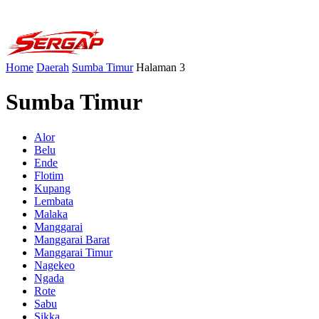
Home
Daerah
Sumba Timur
Halaman 3
Sumba Timur
Alor
Belu
Ende
Flotim
Kupang
Lembata
Malaka
Manggarai
Manggarai Barat
Manggarai Timur
Nagekeo
Ngada
Rote
Sabu
Sikka