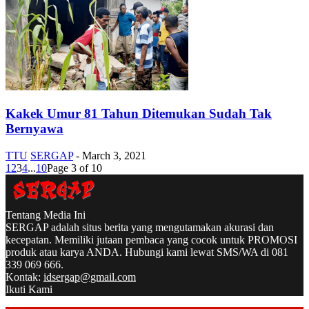
Kakek Umur 81 Tahun Ditemukan Sudah Tak
Bernyawa
TTU
SERGAP
-
March 3, 2021
1
2
3
4
...
10
Page 3 of 10
Tentang Media Ini
SERGAP adalah situs berita yang mengutamakan akurasi dan
kecepatan. Memiliki jutaan pembaca yang cocok untuk PROMOSI
produk atau karya ANDA. Hubungi kami lewat SMS/WA di 081
339 069 666.
Kontak:
idsergap@gmail.com
Ikuti Kami