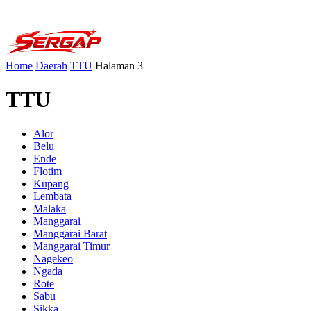
Home
Daerah
TTU
Halaman 3
TTU
Alor
Belu
Ende
Flotim
Kupang
Lembata
Malaka
Manggarai
Manggarai Barat
Manggarai Timur
Nagekeo
Ngada
Rote
Sabu
Sikka