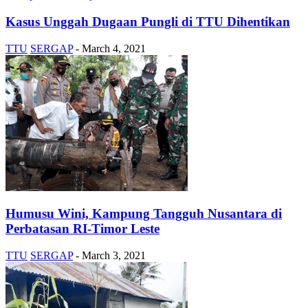
Kasus Unggah Dugaan Pungli di TTU Dihentikan
TTU
SERGAP
-
March 4, 2021
Humusu Wini, Kampung Tangguh Nusantara di
Perbatasan RI-Timor Leste
TTU
SERGAP
-
March 3, 2021