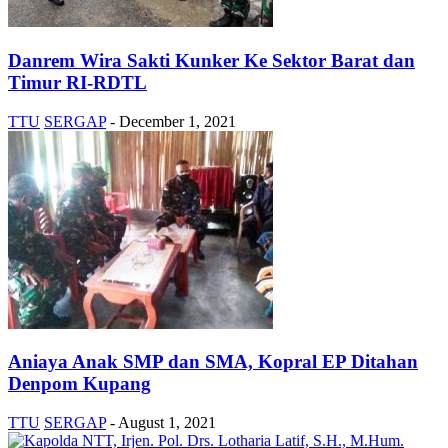
Danrem Wira Sakti Kunker Ke Sektor Barat dan
Timur RI-RDTL
TTU
SERGAP
-
December 1, 2021
Aniaya Anak SMP dan SMA, Kopral EP Ditahan
Denpom Kupang
TTU
SERGAP
-
August 1, 2021