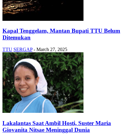
Kapal Tenggelam, Mantan Bupati TTU Belum
Ditemukan
TTU
SERGAP
-
March 27, 2025
Lakalantas Saat Ambil Hosti, Suster Maria
Giovanita Nitsae Meninggal Dunia