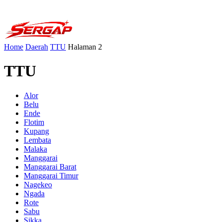
Home
Daerah
TTU
Halaman 2
TTU
Alor
Belu
Ende
Flotim
Kupang
Lembata
Malaka
Manggarai
Manggarai Barat
Manggarai Timur
Nagekeo
Ngada
Rote
Sabu
Sikka