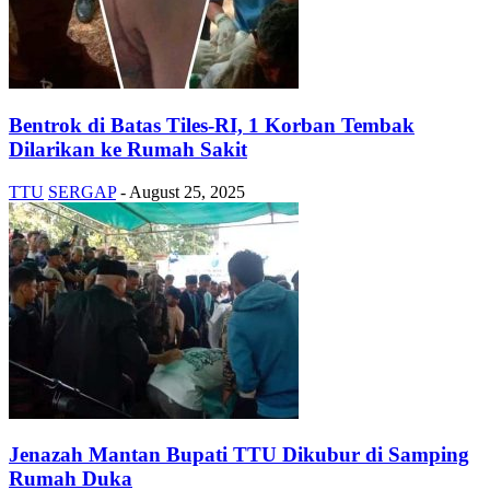
Bentrok di Batas Tiles-RI, 1 Korban Tembak
Dilarikan ke Rumah Sakit
TTU
SERGAP
-
August 25, 2025
Jenazah Mantan Bupati TTU Dikubur di Samping
Rumah Duka