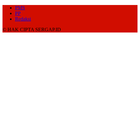
PMS
PP
Redaksi
© HAK CIPTA SERGAP.ID