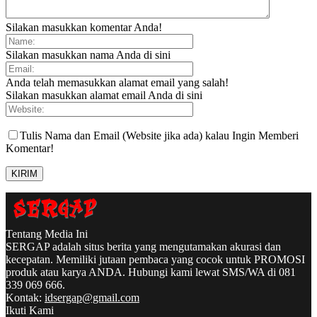
Silakan masukkan komentar Anda!
Silakan masukkan nama Anda di sini
Anda telah memasukkan alamat email yang salah!
Silakan masukkan alamat email Anda di sini
Tulis Nama dan Email (Website jika ada) kalau Ingin Memberi
Komentar!
Tentang Media Ini
SERGAP adalah situs berita yang mengutamakan akurasi dan
kecepatan. Memiliki jutaan pembaca yang cocok untuk PROMOSI
produk atau karya ANDA. Hubungi kami lewat SMS/WA di 081
339 069 666.
Kontak:
idsergap@gmail.com
Ikuti Kami