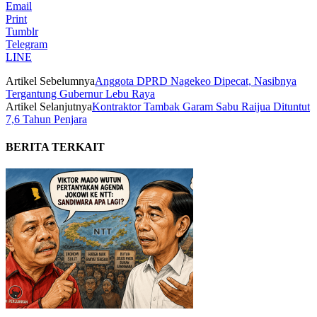
Email
Print
Tumblr
Telegram
LINE
Artikel Sebelumnya
Anggota DPRD Nagekeo Dipecat, Nasibnya
Tergantung Gubernur Lebu Raya
Artikel Selanjutnya
Kontraktor Tambak Garam Sabu Raijua Dituntut
7,6 Tahun Penjara
BERITA TERKAIT