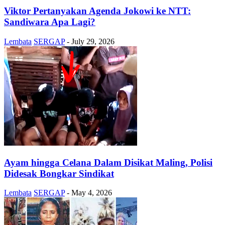
Viktor Pertanyakan Agenda Jokowi ke NTT:
Sandiwara Apa Lagi?
Lembata
SERGAP
-
July 29, 2026
Ayam hingga Celana Dalam Disikat Maling, Polisi
Didesak Bongkar Sindikat
Lembata
SERGAP
-
May 4, 2026