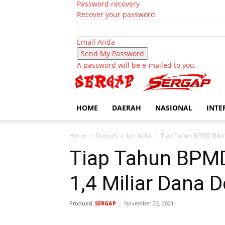
Password recovery
Recover your password
Email Anda
A password will be e-mailed to you.
HOME
DAERAH
NASIONAL
INTE
Home
Daerah
Lembata
Tiap Tahun BPMD Bikin
Tiap Tahun BPMD
1,4 Miliar Dana 
Produksi
SERGAP
-
November 23, 2021