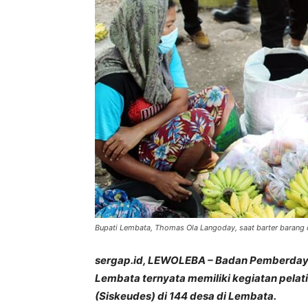
Bupati Lembata, Thomas Ola Langoday, saat barter barang d
sergap.id, LEWOLEBA – Badan Pemberda
Lembata ternyata memiliki kegiatan pelat
(Siskeudes) di 144 desa di Lembata.