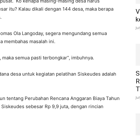
terpusat. Ko kenapa masing-masing desa harus
ar itu? Kalau dikali dengan 144 desa, maka berapa
V
.
k
Ju
Thomas Ola Langoday, segera mengundang semua
na membahas masalah ini.
, maka semua pasti terbongkar”, imbuhnya.
S
dana desa untuk kegiatan pelatihan Siskeudes adalah
R
T
Ju
un tentang Perubahan Rencana Anggaran Biaya Tahun
 Siskeudes sebesar Rp 9,9 juta, dengan rincian