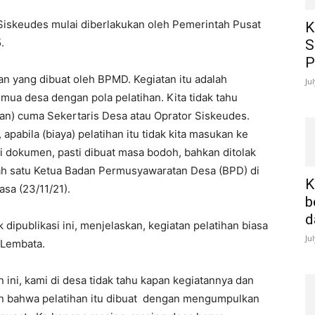
i Siskeudes mulai diberlakukan oleh Pemerintah Pusat
K
.
S
P
an yang dibuat oleh BPMD. Kegiatan itu adalah
Ju
emua desa dengan pola pelatihan. Kita tidak tahu
ihan) cuma Sekertaris Desa atau Oprator Siskeudes.
abila (biaya) pelatihan itu tidak kita masukan ke
 dokumen, pasti dibuat masa bodoh, bahkan ditolak
ah satu Ketua Badan Permusyawaratan Desa (BPD) di
K
sa (23/11/21).
b
d
dipublikasi ini, menjelaskan, kegiatan pelatihan biasa
Ju
 Lembata.
n ini, kami di desa tidak tahu kapan kegiatannya dan
an bahwa pelatihan itu dibuat dengan mengumpulkan