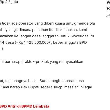
p 4,5 juta
W
B
Ju
mi tidak ada operator yang diberi kuasa untuk mengelola
ehnya lagi, dimana pelatihan itu dilaksanakan, kami
gjawaban keuangan desa, anggaran untuk Siskeudes itu
x 144 desa (=Rp 1.425.600.000)”, beber anggota BPD
1).
 ini berharap praktek-praktek yang menyusahkan
ihat, tapi uangnya habis. Sudah begitu aparat desa
 Kami harap Pak Bupati segera sikapi masalah ini agar
 BPD Antri di BPMD Lembata