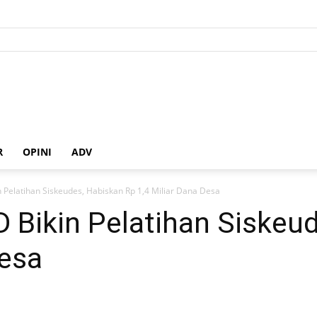
R
OPINI
ADV
 Pelatihan Siskeudes, Habiskan Rp 1,4 Miliar Dana Desa
 Bikin Pelatihan Siskeu
Desa