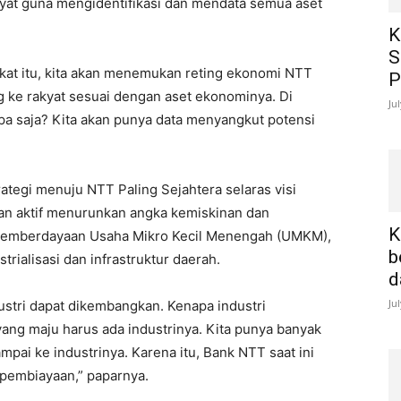
at guna mengidentifikasi dan mendata semua aset
K
S
at itu, kita akan menemukan reting ekonomi NTT
P
g ke rakyat sesuai dengan aset ekonominya. Di
Ju
apa saja? Kita akan punya data menyangkut potensi
ategi menuju NTT Paling Sejahtera selaras visi
ran aktif menurunkan angka kemiskinan dan
K
pemberdayaan Usaha Mikro Kecil Menengah (UMKM),
b
rialisasi dan infrastruktur daerah.
d
Ju
ustri dapat dikembangkan. Kenapa industri
ang maju harus ada industrinya. Kita punya banyak
ampai ke industrinya. Karena itu, Bank NTT saat ini
embiayaan,” paparnya.