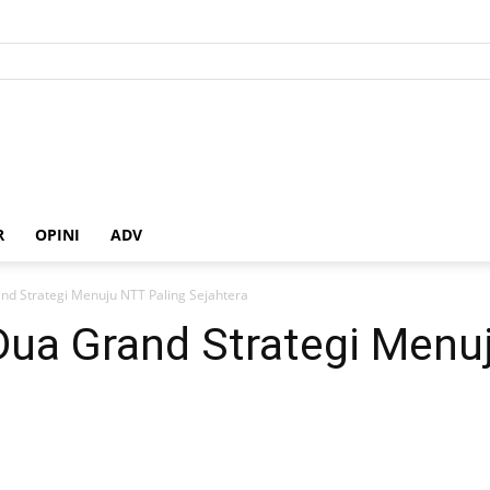
R
OPINI
ADV
nd Strategi Menuju NTT Paling Sejahtera
Dua Grand Strategi Menu