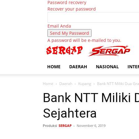
Password recovery
Recover your password
Email Anda
A password will be e-mailed to you.
HOME
DAERAH
NASIONAL
INTE
Home
Daerah
Kupang
Bank NTT Miliki Dua Gra
Bank NTT Miliki 
Sejahtera
Produksi
SERGAP
-
November 6, 2019