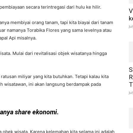
embiayaan secara terintregasi dari hulu ke hilir.
V
k
nya membiyai orang tanam, tapi kita biayai dari tanam
Ju
uar namanya Torabika Flores yang sama levelnya atau
apal Api misalnya.
ta. Mulai dari revitalisasi objek wisatanya hingga
S
atusan miliyar yang kita butuhkan. Tetapi kalau kita
R
T
leh wisatawan, ini akan langsung berdampak pada
Ju
manya share ekonomi.
a obek wisata. Karena kelemahan kita selama ini adalah