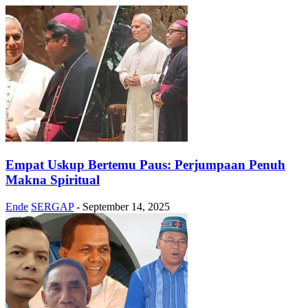
Empat Uskup Bertemu Paus: Perjumpaan Penuh
Makna Spiritual
Ende
SERGAP
-
September 14, 2025