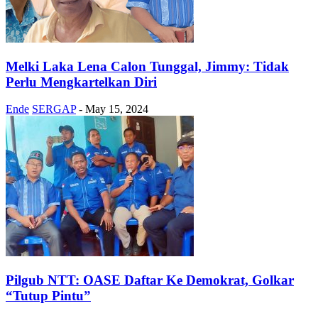
Melki Laka Lena Calon Tunggal, Jimmy: Tidak
Perlu Mengkartelkan Diri
Ende
SERGAP
-
May 15, 2024
Pilgub NTT: OASE Daftar Ke Demokrat, Golkar
“Tutup Pintu”