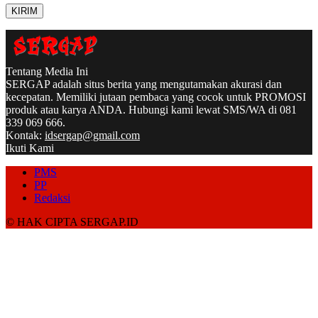
Tentang Media Ini
SERGAP adalah situs berita yang mengutamakan akurasi dan
kecepatan. Memiliki jutaan pembaca yang cocok untuk PROMOSI
produk atau karya ANDA. Hubungi kami lewat SMS/WA di 081
339 069 666.
Kontak:
idsergap@gmail.com
Ikuti Kami
PMS
PP
Redaksi
© HAK CIPTA SERGAP.ID