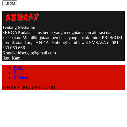
Tentang Media Ini
SERGAP adalah situs berita yang mengutamakan akurasi dan
kecepatan. Memiliki jutaan pembaca yang cocok untuk PROMOSI
produk atau karya ANDA. Hubungi kami lewat SMS/WA di 081
339 069 666.
Kontak:
idsergap@gmail.com
Ikuti Kami
PMS
PP
Redaksi
© HAK CIPTA SERGAP.ID