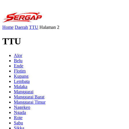
Home
Daerah
TTU
Halaman 2
TTU
Alor
Belu
Ende
Flotim
Kupang
Lembata
Malaka
Manggarai
Manggarai Barat
Manggarai Timur
Nagekeo
Ngada
Rote
Sabu
Sikka