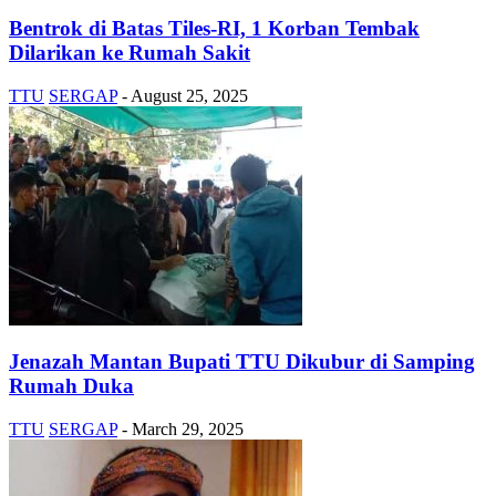
Bentrok di Batas Tiles-RI, 1 Korban Tembak
Dilarikan ke Rumah Sakit
TTU
SERGAP
-
August 25, 2025
Jenazah Mantan Bupati TTU Dikubur di Samping
Rumah Duka
TTU
SERGAP
-
March 29, 2025