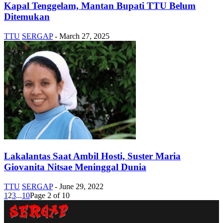
Kapal Tenggelam, Mantan Bupati TTU Belum
Ditemukan
TTU
SERGAP
-
March 27, 2025
Lakalantas Saat Ambil Hosti, Suster Maria
Giovanita Nitsae Meninggal Dunia
TTU
SERGAP
-
June 29, 2022
1
2
3
...
10
Page 2 of 10