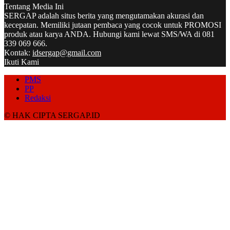
Tentang Media Ini
SERGAP adalah situs berita yang mengutamakan akurasi dan
kecepatan. Memiliki jutaan pembaca yang cocok untuk PROMOSI
produk atau karya ANDA. Hubungi kami lewat SMS/WA di 081
339 069 666.
Kontak:
idsergap@gmail.com
Ikuti Kami
PMS
PP
Redaksi
© HAK CIPTA SERGAP.ID