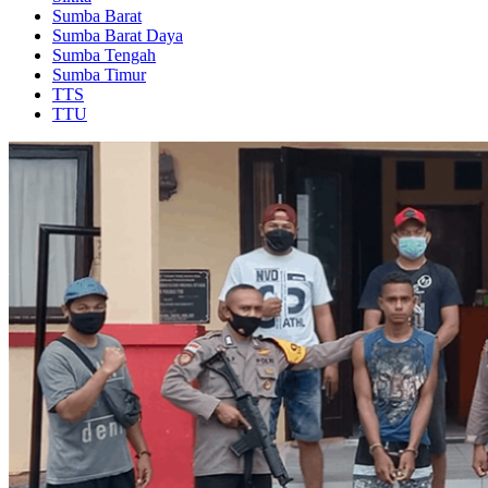
Sumba Barat
Sumba Barat Daya
Sumba Tengah
Sumba Timur
TTS
TTU