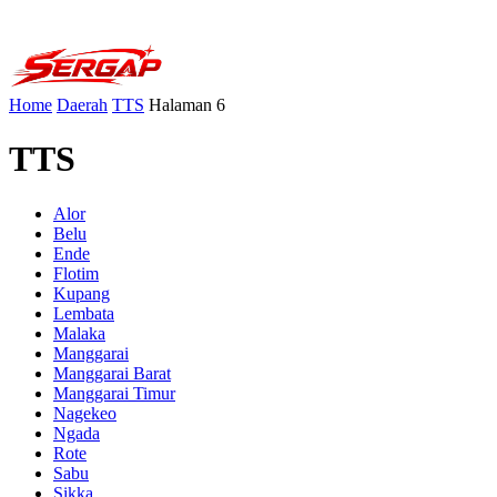
Home
Daerah
TTS
Halaman 6
TTS
Alor
Belu
Ende
Flotim
Kupang
Lembata
Malaka
Manggarai
Manggarai Barat
Manggarai Timur
Nagekeo
Ngada
Rote
Sabu
Sikka