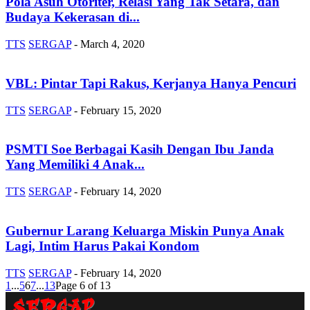
Pola Asuh Otoriter, Relasi Yang Tak Setara, dan
Budaya Kekerasan di...
TTS
SERGAP
-
March 4, 2020
VBL: Pintar Tapi Rakus, Kerjanya Hanya Pencuri
TTS
SERGAP
-
February 15, 2020
PSMTI Soe Berbagai Kasih Dengan Ibu Janda
Yang Memiliki 4 Anak...
TTS
SERGAP
-
February 14, 2020
Gubernur Larang Keluarga Miskin Punya Anak
Lagi, Intim Harus Pakai Kondom
TTS
SERGAP
-
February 14, 2020
1
...
5
6
7
...
13
Page 6 of 13